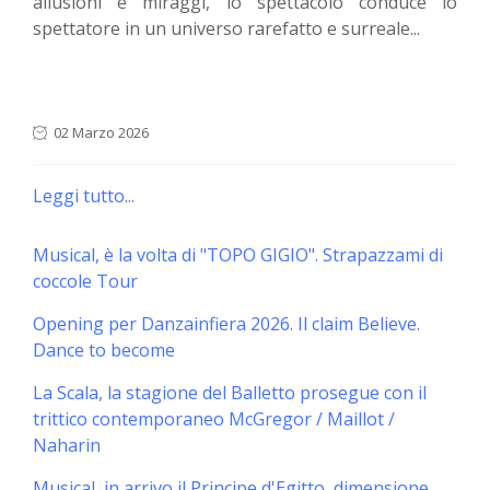
allusioni e miraggi, lo spettacolo conduce lo
spettatore in un universo rarefatto e surreale...
02 Marzo 2026
Leggi tutto...
Musical, è la volta di "TOPO GIGIO". Strapazzami di
coccole Tour
Opening per Danzainfiera 2026. Il claim Believe.
Dance to become
La Scala, la stagione del Balletto prosegue con il
trittico contemporaneo McGregor / Maillot /
Naharin
Musical, in arrivo il Principe d'Egitto, dimensione