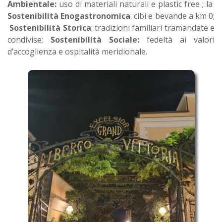
Ambientale:
uso di materiali naturali e plastic free ; la
Sostenibilità Enogastronomica
: cibi e bevande a km 0;
Sostenibilità Storica
: tradizioni familiari tramandate e
condivise;
Sostenibilità Sociale:
fedeltà ai valori
d’accoglienza e ospitalità meridionale.