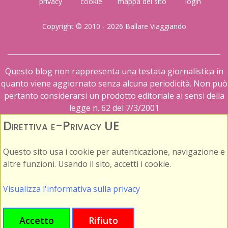
privacy
cookie
mappa del sito
login
Copyright © 2010 - 2026 Ballare Viaggiando
Questo blog non rappresenta una testata giornalistica in
quanto viene aggiornato senza alcuna periodicità. Non può
pertanto considerarsi un prodotto editoriale ai sensi della
legge n. 62 del 7/3/2001
Direttiva e-Privacy UE
Questo sito usa i cookie per autenticazione, navigazione e
altre funzioni. Usando il sito, accetti i cookie.
Visualizza l'informativa sulla privacy
Accetto
Rifiuto