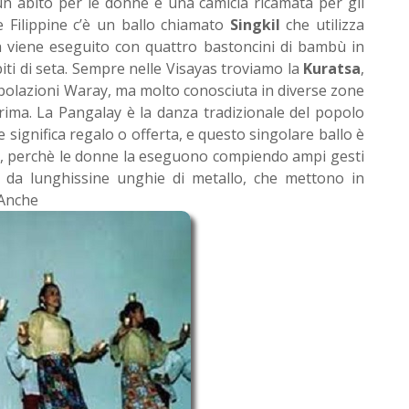
un abito per le donne e una camicia ricamata per gli
 Filippine c’è un ballo chiamato
Singkil
che utilizza
a viene eseguito con quattro bastoncini di bambù in
biti di seta. Sempre nelle Visayas troviamo la
Kuratsa
,
polazioni Waray, ma molto conosciuta in diverse zone
in rima. La Pangalay è la danza tradizionale del popolo
e significa regalo o offerta, e questo singolare ballo è
', perchè le donne la eseguono compiendo ampi gesti
e da lunghissine unghie di metallo, che mettono in
 Anche