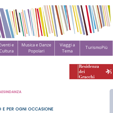
Eventi e
Musica e Danze
Viaggi a
TurismoPiù
Cultura
Popolari
Tema
aesindanza
o e per ogni occasione