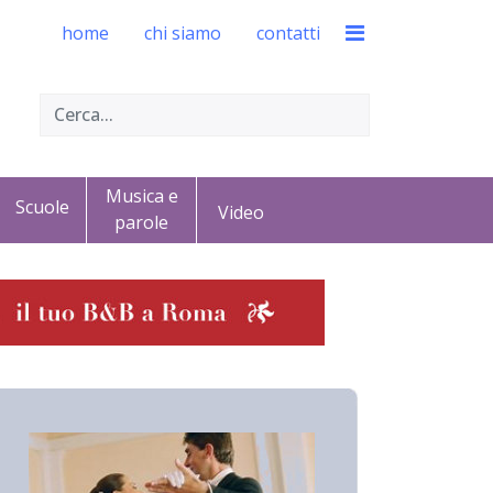
home
chi siamo
contatti
Musica e
Scuole
Video
parole