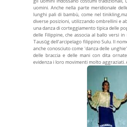
gli uomini indossano costumi tradizionali, 
uomini. Anche nella parte meridionale delle
lunghi pali di bambù, come nel tinikling,m
diverse posizioni, utilizzando ombrellini e a
una danza di corteggiamento tipica delle po
delle Filippine, che associa al ballo versi 
Tausūg dell'arcipelago filippino Sulu. Il nom
anche conosciuto come 'danza delle unghie
delle braccia e delle mani con dita ornat
evidenza i loro movimenti molto aggraziati.