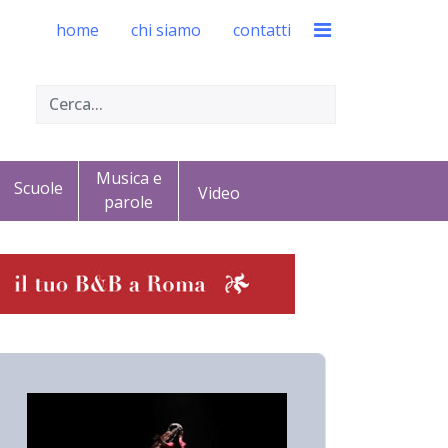
home
chi siamo
contatti
Musica e
Scuole
Video
parole