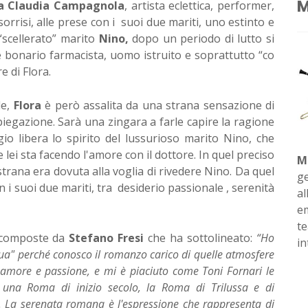
M
da Claudia Campagnola
, artista eclettica, performer,
 sorrisi, alle prese con i suoi due mariti, uno estinto e
“scellerato” marito
Nino,
dopo un periodo di lutto si
e bonario farmacista, uomo istruito e soprattutto “co
 di Flora.
le,
Flora
è però assalita da una strana sensazione di
piegazione. Sarà una zingara a farle capire la ragione
io libera lo spirito del lussurioso marito Nino, che
ei sta facendo l'amore con il dottore. In quel preciso
M
strana era dovuta alla voglia di rivedere Nino. Da quel
ge
 i suoi due mariti, tra desiderio passionale , serenità
al
em
te
e composte da
Stefano Fresi
che ha sottolineato:
“Ho
in
 sua" perché conosco il romanzo carico di quelle atmosfere
 amore e passione, e mi è piaciuto come Toni Fornari le
in una Roma di inizio secolo, la Roma di Trilussa e di
e. La serenata romana è l'espressione che rappresenta di