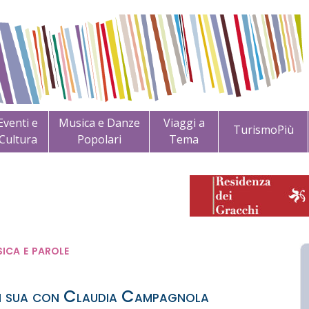
Eventi e
Musica e Danze
Viaggi a
TurismoPiù
Cultura
Popolari
Tema
ica e parole
iti sua con Claudia Campagnola