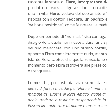
racconta la storia di
Flora, interpretata 
produttrice teatrale, figura solare e ricca di
uno in vita.
Flora
, vedova del suo amato e 
risposa con il dottor
Teodoro,
un pacifico 
‘na bona posizione”, come fa notare la madre
Dopo un periodo di “normale” vita coniuga
disagio della quale non riesce a darsi una s
del suo malessere: con uno strano sortileg
appare a Flora completamente nudo, mentre l
istante Flora capisce che quella sensazione 
momento però Flora si troverà alle prese con
e tranquillità....
Le musiche, proposte dal vivo, sono stat
deciso di fare le musiche per "Flora e li mariti
magiche del Brasile di Jorge Amado, ricche di
abbia tradotte e restituite trasportandole 
Pascarella, tanto care all'autore e anche a m