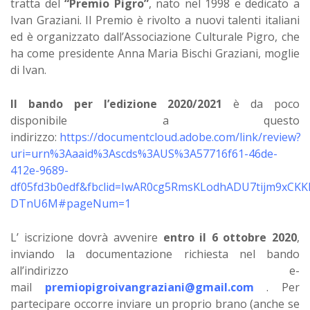
tratta del
“Premio Pigro”
, nato nel 1998 e dedicato a
Ivan Graziani. Il Premio è rivolto a nuovi talenti italiani
ed è organizzato dall’Associazione Culturale Pigro, che
ha come presidente Anna Maria Bischi Graziani, moglie
di Ivan.
Il bando per l’edizione 2020/2021
è da poco
disponibile a questo
indirizzo:
https://documentcloud.adobe.com/link/review?
uri=urn%3Aaaid%3Ascds%3AUS%3A57716f61-46de-
412e-9689-
df05fd3b0edf&fbclid=IwAR0cg5RmsKLodhADU7tijm9xCK
DTnU6M#pageNum=1
L’ iscrizione dovrà avvenire
entro il 6 ottobre 2020
,
inviando la documentazione richiesta nel bando
all’indirizzo e-
mail
premiopigroivangraziani@gmail.com
. Per
partecipare occorre inviare un proprio brano (anche se