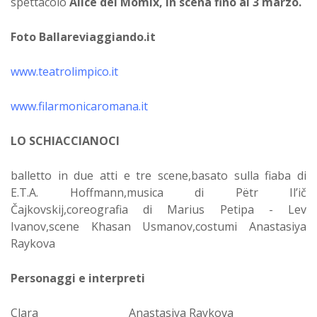
spettacolo
Alice dei Momix, in scena fino al 3 marzo.
Foto Ballareviaggiando.it
www.teatrolimpico.it
www.filarmonicaromana.it
LO SCHIACCIANOCI
balletto in due atti e tre scene,basato sulla fiaba di
E.T.A. Hoffmann,musica di Pëtr Il’ič
Čajkovskij,coreografia di Marius Petipa - Lev
Ivanov,scene Khasan Usmanov,costumi Anastasiya
Raykova
Personaggi e interpreti
Clara Anastasiya Raykova