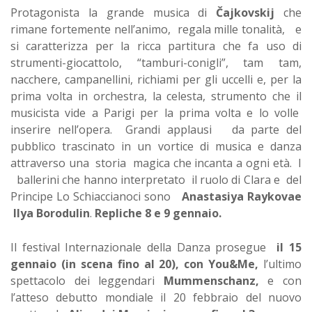
Protagonista la grande musica di
Čajkovskij
che
rimane fortemente nell’animo, regala mille tonalità, e
si caratterizza per la ricca partitura che fa uso di
strumenti-giocattolo, “tamburi-conigli”, tam tam,
nacchere, campanellini, richiami per gli uccelli e, per la
prima volta in orchestra, la celesta, strumento che il
musicista vide a Parigi per la prima volta e lo volle
inserire nell’opera. Grandi applausi da parte del
pubblico trascinato in un vortice di musica e danza
attraverso una storia magica che incanta a ogni età. I
ballerini che hanno interpretato il ruolo di Clara e del
Principe Lo Schiaccianoci sono
Anastasiya Raykovae
Ilya Borodulin
.
Repliche 8 e 9 gennaio.
Il festival Internazionale della Danza prosegue
il 15
gennaio (in scena fino al 20), con You&Me,
l’ultimo
spettacolo dei leggendari
Mummenschanz,
e con
l’atteso debutto mondiale il 20 febbraio del nuovo