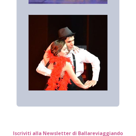
Iscriviti alla Newsletter di Ballareviaggiando