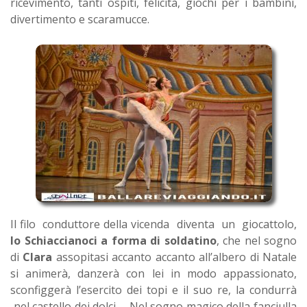
ricevimento, tanti ospiti, felicità, giochi per i bambini,
divertimento e scaramucce.
Il filo conduttore della vicenda diventa un giocattolo,
lo Schiaccianoci a forma di soldatino
, che nel sogno
di
Clara
assopitasi accanto accanto all’albero di Natale
si animerà, danzerà con lei in modo appassionato,
sconfiggerà l’esercito dei topi e il suo re, la condurrà
nel castello dei dolci .....Nel sogno magico della fanciulla