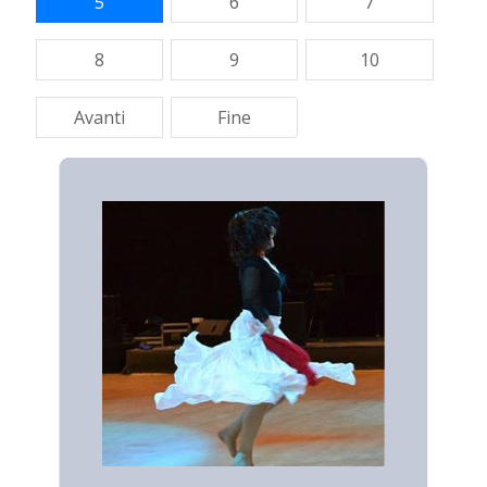
5
6
7
8
9
10
Avanti
Fine