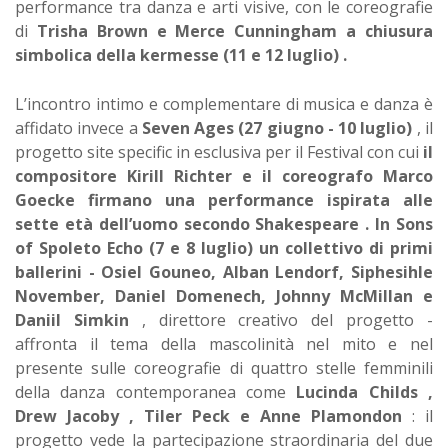
performance tra danza e arti visive, con le coreografie
di
Trisha Brown e Merce Cunningham a chiusura
simbolica della kermesse (11 e 12 luglio) .
L’incontro intimo e complementare di musica e danza è
affidato invece a
Seven Ages (27 giugno - 10 luglio)
, il
progetto site specific in esclusiva per il Festival con cui
il
compositore Kirill Richter e il coreografo Marco
Goecke firmano una performance ispirata alle
sette età dell’uomo secondo Shakespeare .
In Sons
of Spoleto Echo (7 e 8 luglio) un collettivo di primi
ballerini - Osiel Gouneo, Alban Lendorf, Siphesihle
November, Daniel Domenech, Johnny McMillan e
Daniil Simkin
, direttore creativo del progetto -
affronta il tema della mascolinità nel mito e nel
presente sulle coreografie di quattro stelle femminili
della danza contemporanea come
Lucinda Childs ,
Drew Jacoby , Tiler Peck e Anne Plamondon
: il
progetto vede la partecipazione straordinaria del due