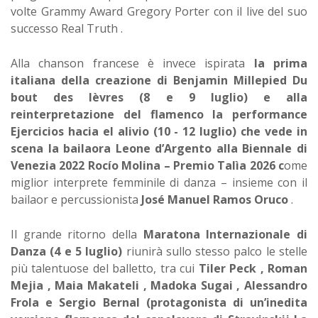
volte Grammy Award Gregory Porter con il live del suo
successo Real Truth .
Alla chanson francese è invece ispirata
la prima
italiana della creazione di Benjamin Millepied Du
bout des lèvres (8 e 9 luglio) e alla
reinterpretazione del flamenco la performance
Ejercicios hacia el alivio (10 - 12 luglio) che vede in
scena la bailaora Leone d’Argento alla Biennale di
Venezia 2022 Rocío Molina – Premio Talìa 2026 c
ome
miglior interprete femminile di danza – insieme con il
bailaor e percussionista
José Manuel Ramos Oruco
.
Il grande ritorno della
Maratona Internazionale di
Danza (4 e 5 luglio)
riunirà sullo stesso palco le stelle
più talentuose del balletto, tra cui
Tiler Peck , Roman
Mejia , Maia Makateli , Madoka Sugai , Alessandro
Frola e Sergio Bernal (protagonista di un’inedita