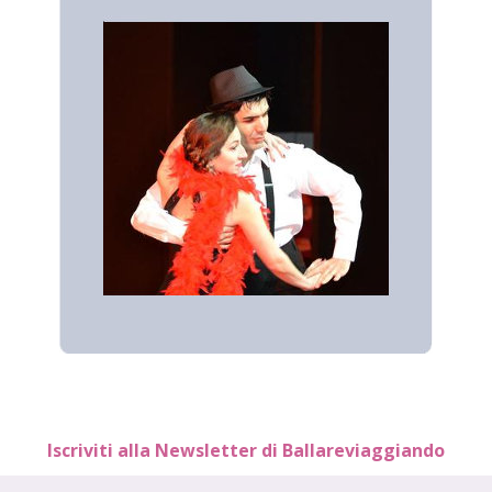
Iscriviti alla Newsletter di Ballareviaggiando