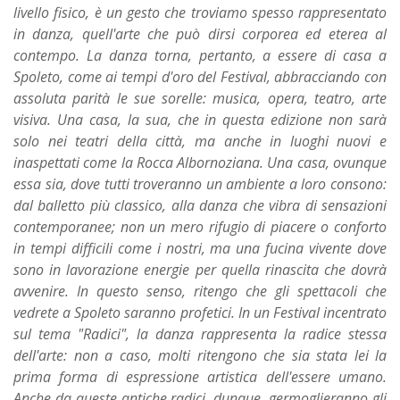
livello fisico, è un gesto che troviamo spesso rappresentato
in danza, quell'arte che può dirsi corporea ed eterea al
contempo. La danza torna, pertanto, a essere di casa a
Spoleto, come ai tempi d'oro del Festival, abbracciando con
assoluta parità le sue sorelle: musica, opera, teatro, arte
visiva. Una casa, la sua, che in questa edizione non sarà
solo nei teatri della città, ma anche in luoghi nuovi e
inaspettati come la Rocca Albornoziana. Una casa, ovunque
essa sia, dove tutti troveranno un ambiente a loro consono:
dal balletto più classico, alla danza che vibra di sensazioni
contemporanee; non un mero rifugio di piacere o conforto
in tempi difficili come i nostri, ma una fucina vivente dove
sono in lavorazione energie per quella rinascita che dovrà
avvenire. In questo senso, ritengo che gli spettacoli che
vedrete a Spoleto saranno profetici. In un Festival incentrato
sul tema "Radici", la danza rappresenta la radice stessa
dell'arte: non a caso, molti ritengono che sia stata lei la
prima forma di espressione artistica dell'essere umano.
Anche da queste antiche radici, dunque, germoglieranno gli