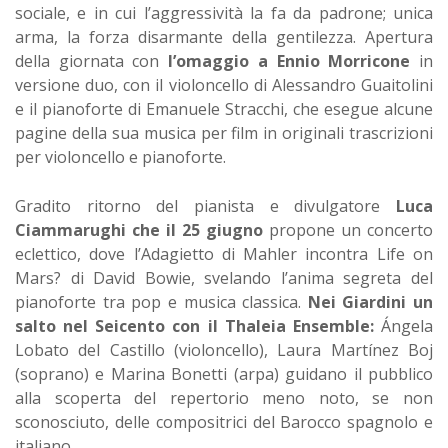
sociale, e in cui l’aggressività la fa da padrone; unica
arma, la forza disarmante della gentilezza. Apertura
della giornata con
l’omaggio a Ennio Morricone
in
versione duo, con il violoncello di Alessandro Guaitolini
e il pianoforte di Emanuele Stracchi, che esegue alcune
pagine della sua musica per film in originali trascrizioni
per violoncello e pianoforte.
Gradito ritorno del pianista e divulgatore
Luca
Ciammarughi che il 25 giugno
propone un concerto
eclettico, dove l’Adagietto di Mahler incontra Life on
Mars? di David Bowie, svelando l’anima segreta del
pianoforte tra pop e musica classica.
Nei Giardini un
salto nel Seicento con il Thaleia Ensemble:
Ángela
Lobato del Castillo (violoncello), Laura Martínez Boj
(soprano) e Marina Bonetti (arpa) guidano il pubblico
alla scoperta del repertorio meno noto, se non
sconosciuto, delle compositrici del Barocco spagnolo e
italiano.