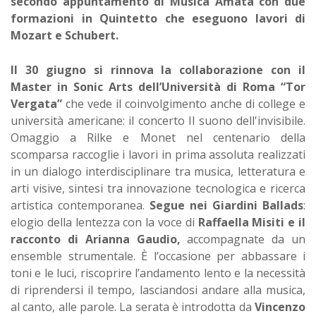
secondo appuntamento di Musica Amata con due
formazioni in Quintetto che eseguono lavori di
Mozart e Schubert.
Il 30 giugno si rinnova la collaborazione con il
Master in Sonic Arts dell’Università di Roma “Tor
Vergata”
che vede il coinvolgimento anche di college e
università americane: il concerto Il suono dell'invisibile.
Omaggio a Rilke e Monet nel centenario della
scomparsa raccoglie i lavori in prima assoluta realizzati
in un dialogo interdisciplinare tra musica, letteratura e
arti visive, sintesi tra innovazione tecnologica e ricerca
artistica contemporanea.
Segue nei Giardini Ballads
:
elogio della lentezza con la voce di
Raffaella Misiti e il
racconto di Arianna Gaudio,
accompagnate da un
ensemble strumentale. È l’occasione per abbassare i
toni e le luci, riscoprire l’andamento lento e la necessità
di riprendersi il tempo, lasciandosi andare alla musica,
al canto, alle parole. La serata è introdotta da
Vincenzo