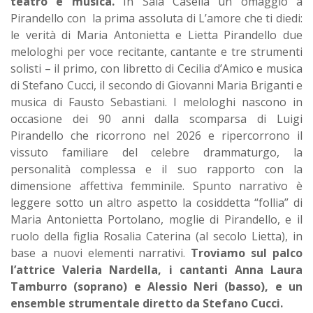
teatro e musica.
In Sala Casella un omaggio a
Pirandello con la prima assoluta di L’amore che ti diedi:
le verità di Maria Antonietta e Lietta Pirandello due
melologhi per voce recitante, cantante e tre strumenti
solisti – il primo, con libretto di Cecilia d’Amico e musica
di Stefano Cucci, il secondo di Giovanni Maria Briganti e
musica di Fausto Sebastiani. I melologhi nascono in
occasione dei 90 anni dalla scomparsa di Luigi
Pirandello che ricorrono nel 2026 e ripercorrono il
vissuto familiare del celebre drammaturgo, la
personalità complessa e il suo rapporto con la
dimensione affettiva femminile. Spunto narrativo è
leggere sotto un altro aspetto la cosiddetta “follia” di
Maria Antonietta Portolano, moglie di Pirandello, e il
ruolo della figlia Rosalia Caterina (al secolo Lietta), in
base a nuovi elementi narrativi.
Troviamo sul palco
l’attrice Valeria Nardella, i cantanti Anna Laura
Tamburro (soprano) e Alessio Neri (basso), e un
ensemble strumentale diretto da Stefano Cucci.